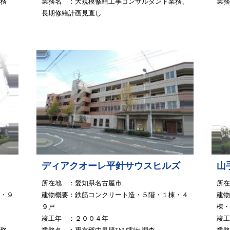
務
業務名 ：大規模修繕工事コンサルタント業務、
業務
長期修繕計画見直し
ディアクオーレ平針サウスヒルズ
山
所在地 ：愛知県名古屋市
所在
・９
建物概要：鉄筋コンクリート造・５階・１棟・４
建物
９戸
棟
竣工年 ：２００４年
竣工