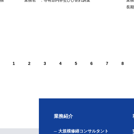
務
業務名 ：専有部内界壁ひび割れ調査
業務
長期
1
2
3
4
5
6
7
8
業務紹介
大規模修繕コンサルタント