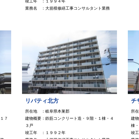
竣工年 ：１９９４年
業務名 ：大規模修繕工事コンサルタント業務
リバティ北方
チ
所在地 ：岐阜県本巣郡
所在
１７
建物概要：鉄筋コンクリート造・９階・１棟・４
建物
３戸
棟
竣工年 ：１９９２年
竣工