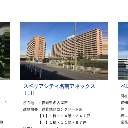
スペリアシティ名南アネックス
ベ
Ⅰ,Ⅱ
所在
・４
建物
所在地 ：愛知県名古屋市
棟
建物概要：鉄骨鉄筋コンクリート造
竣工
【Ⅰ】１棟・１４階・２４７戸
務
業務
【Ⅱ】１棟・１１階・９７戸