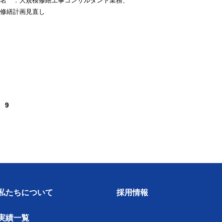
名 ：大規模修繕工事コンサルタント業務、
修繕計画見直し
9
私たちについて
採用情報
実績一覧