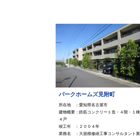
パークホームズ見附町
所在地 ：愛知県名古屋市
建物概要：鉄筋コンクリート造・４階・１棟
４戸
竣工年 ：２００４年
業務名 ：大規模修繕工事コンサルタント業