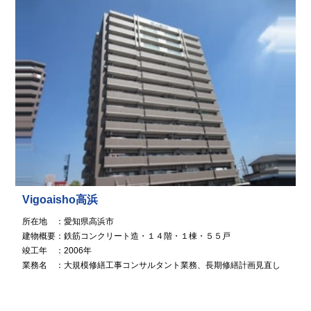
Vigoaisho高浜
所在地 ：愛知県高浜市
建物概要：鉄筋コンクリート造・１４階・１棟・５５戸
竣工年 ：2006年
業務名 ：大規模修繕工事コンサルタント業務、長期修繕計画見直し